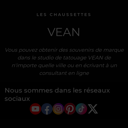
LES CHAUSSETTES
LES CHAUSSETTES
VEAN
VEAN
VEAN
VEAN
VEAN
VEAN
VEAN
VEAN
VEAN
VEAN
VEAN
Vous pouvez obtenir des souvenirs de marque
dans le studio de tatouage VEAN de
n'importe quelle ville ou en écrivant à un
consultant en ligne
Nous sommes dans les réseaux
sociaux