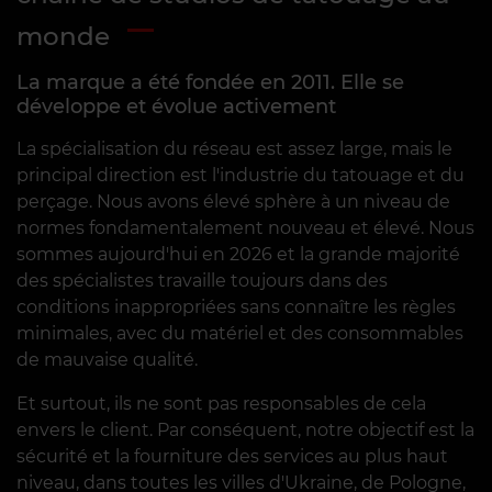
independently via the app or your
monde
personal account!
La marque a été fondée en 2011. Elle se
développe et évolue activement
Read more
La spécialisation du réseau est assez large, mais le
principal direction est l'industrie du tatouage et du
perçage. Nous avons élevé sphère à un niveau de
1
2
3
4
5
normes fondamentalement nouveau et élevé. Nous
sommes aujourd'hui en 2026 et la grande majorité
des spécialistes travaille toujours dans des
conditions inappropriées sans connaître les règles
minimales, avec du matériel et des consommables
de mauvaise qualité.
Et surtout, ils ne sont pas responsables de cela
envers le client. Par conséquent, notre objectif est la
sécurité et la fourniture des services au plus haut
niveau, dans toutes les villes d'Ukraine, de Pologne,