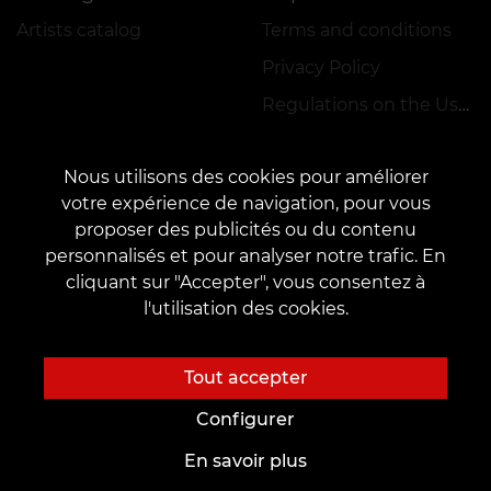
Artists catalog
Terms and conditions
Privacy Policy
Regulations on the Use of Promotions
Nous utilisons des cookies pour améliorer
votre expérience de navigation, pour vous
proposer des publicités ou du contenu
personnalisés et pour analyser notre trafic. En
CONTACTS
cliquant sur "Accepter", vous consentez à
Connectez-vous avec nous:
veantattooinc@gmail.com
l'utilisation des cookies.
Coopération:
marketing.veantattoo@gmail.com
Réclamations et suggestions:
complaints@vean-tattoo.com
Tout accepter
Inscription et consultation au Canada ::
+17787752565
Configurer
En savoir plus
Le site est développé et maintenu par VEAN